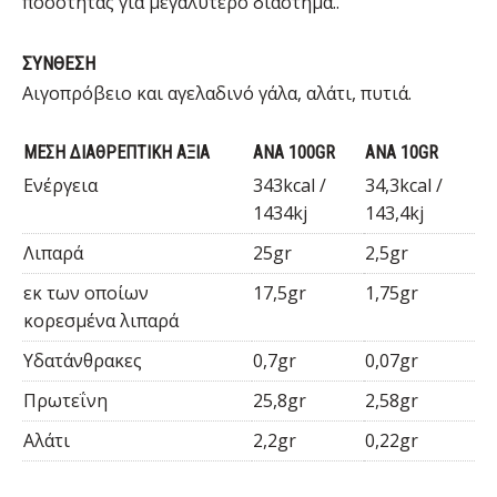
ποσότητας για μεγαλύτερο διάστημα..
ΣΥΝΘΕΣΗ
Αιγοπρόβειο και αγελαδινό γάλα, αλάτι, πυτιά.
ΜΕΣΗ ΔΙΑΘΡΕΠΤΙΚΗ ΑΞΙΑ
ΑΝΑ 100GR
ΑΝΑ 10GR
Ενέργεια
343kcal /
34,3kcal /
1434kj
143,4kj
Λιπαρά
25gr
2,5gr
εκ των οποίων
17,5gr
1,75gr
κορεσμένα λιπαρά
Υδατάνθρακες
0,7gr
0,07gr
Πρωτεΐνη
25,8gr
2,58gr
Αλάτι
2,2gr
0,22gr