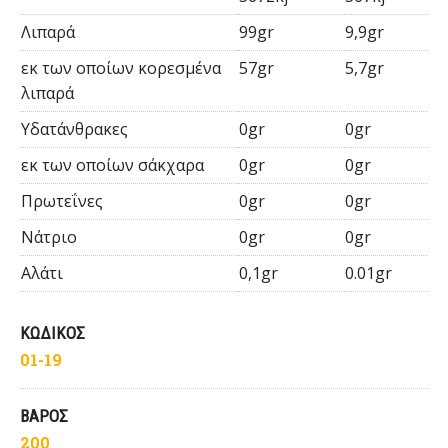
Λιπαρά
99gr
9,9gr
εκ των οποίων κορεσμένα
57gr
5,7gr
λιπαρά
Υδατάνθρακες
0gr
0gr
εκ των οποίων σάκχαρα
0gr
0gr
Πρωτεΐνες
0gr
0gr
Νάτριο
0gr
0gr
Αλάτι
0,1gr
0.01gr
ΚΩΔΙΚΟΣ
01-19
ΒΑΡΟΣ
200